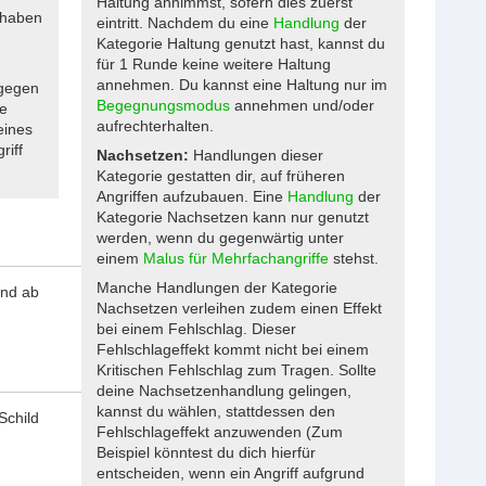
Haltung annimmst, sofern dies zuerst
dhaben
eintritt. Nachdem du eine
Handlung
der
Kategorie Haltung genutzt hast, kannst du
für 1 Runde keine weitere Haltung
annehmen. Du kannst eine Haltung nur im
 gegen
Begegnungsmodus
annehmen und/oder
ne
aufrechterhalten.
eines
riff
Nachsetzen:
Handlungen dieser
Kategorie gestatten dir, auf früheren
Angriffen aufzubauen. Eine
Handlung
der
Kategorie Nachsetzen kann nur genutzt
werden, wenn du gegenwärtig unter
einem
Malus für Mehrfachangriffe
stehst.
Manche Handlungen der Kategorie
ind ab
Nachsetzen verleihen zudem einen Effekt
bei einem Fehlschlag. Dieser
Fehlschlageffekt kommt nicht bei einem
Kritischen Fehlschlag zum Tragen. Sollte
deine Nachsetzenhandlung gelingen,
kannst du wählen, stattdessen den
Schild
Fehlschlageffekt anzuwenden (Zum
Beispiel könntest du dich hierfür
entscheiden, wenn ein Angriff aufgrund