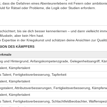
t, dass die Gefahren eines Abenteurerlebens mit Feiern oder ambition
ld für Rätsel oder Probleme, die Logik oder Studien erfordern.
schüchtert, bis sie dich besser kennenlernen – und dann vielleicht imm
uskeln, aber kein Hirn hast.
 Expertise in der Kriegskunst und schätzen deine Ansichten zur Quali
SION DES KÄMPFERS
rkmale
 und Hintergrund, Anfangskompetenzgrade, Gelegenheitsangriff, Kämp
talent, Kämpfertalent
 Talent, Fertigkeitsverbesserung, Tapferkeit
talent, Kämpfertalent
stalent, Attributsverbesserungen, Fertigkeitsverbesserung, Kämpferw
talent, Kämpfertalent
 Talent, Fertigkeitsverbesserung, Schlachtfeldbeobachter, Waffenspezi