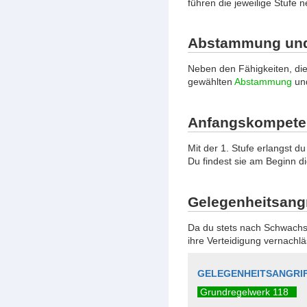
führen die jeweilige Stufe
Abstammung und
Neben den Fähigkeiten, die d
gewählten
Abstammung
und
Anfangskompete
Mit der 1. Stufe erlangst 
Du findest sie am Beginn d
Gelegenheitsangr
Da du stets nach Schwachst
ihre Verteidigung vernachlä
GELEGENHEITSANGRI
Grundregelwerk 118