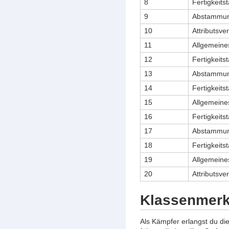
8
Fertigkeits
9
Abstammungs
10
Attributsve
11
Allgemeine
12
Fertigkeits
13
Abstammung
14
Fertigkeits
15
Allgemeines
16
Fertigkeits
17
Abstammung
18
Fertigkeits
19
Allgemeines
20
Attributsve
Klassenmer
Als Kämpfer erlangst du die