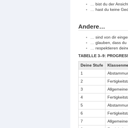
… bist du der Ansich
… hast du keine Gedu
Andere…
… sind von dir einge
… glauben, dass du M
… respektieren deine
TABELLE 3–9: PROGRES
Deine Stufe
Klassenme
1
Abstammung
2
Fertigkeits
3
Allgemeines
4
Fertigkeits
5
Abstammung
6
Fertigkeits
7
Allgemeines