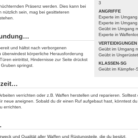
3
chüchternden Präsenz werden. Dies kann bei
ANGRIFFE
nützlich sein, mag bei gesitteteren
Experte im Umgang 
stehen.
Experte im Umgang 
Geübt im Umgang mi
Experte in Waffenlo
kundung…
VERTEIDIGUNGEN
bereit und hältst nach verborgenen
Geübt im Umgang mi
überwindest körperliche Herausforderung
Geübt in Ungerüstet
üren eintrittst, Hindernisse zur Seite drückst
KLASSEN-SG
 Gruben springst.
Geübt im Kämpfer-
zeit…
Arbeiten verrichten oder z.B. Waffen herstellen und reparieren. Sollt
 dir neue aneignen. Sobald du dir einen Ruf aufgebaut hast, könntest 
u errichten.
…
weck und Qualität aller Waffen und Rüstungsteile, die du besitzt.