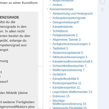
Möglicherweise…
können zu einer Kunstform
Andere…
Klassenmerkmale
Abstammung und Hintergrund
ENZGRADE
Anfangskompetenzgrade
ltst du die
Gelegenheitsangriff
tenzgrade in den
Kämpfertalente
n. In allen nicht
Schildblock
Fertigkeitstalente 2.
erten besitzt du den
Allgemeine Talente 3.
eübt, solange du
Fertigkeitsverbesserungen 3.
ompetenzgrad aus
Tapferkeit 3.
angst.
Abstammungstalente 5.
Attributsverbesserungen 5.
hmung
Kämpferwaffenmeisterschaft 5.
Schlachtfeldbeobachter 7.
E
Waffenspezialisierung 7.
rf
Gestählt 9.
f
Kämpferflexibilität 9.
tswurf
Rüstungsexpertise 11.
Kämpferexpertise 11.
Legendärer Waffenmeister 13.
der Athletik (deine
Entrinnen 15.
Mächtige
l weiterer Fertigkeiten
Waffenspezialisierung 15.
ligenzmodifikators plus
Verbesserte Flexibilität 15.