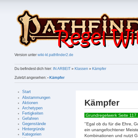
Version unter
wiki-kl.pathfinder2.de
Du befindest dich hier:
IN ARBEIT
»
Klassen
»
Kämpfer
Zuletzt angesehen:
Kämpfer
•
Start
Abstammungen
Kämpfer
Aktionen
Archetypen
Fertigkeiten
Grundregelwerk Seite 117.
Gefahren
''Egal ob du für die Ehre, 
Gegenstände
Hintergründe
ein unangefochtener Meist
Kategorien
Kombinationen und nutzt G