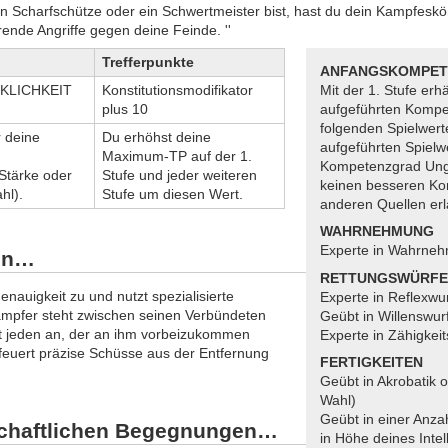
 ein Scharfschütze oder ein Schwertmeister bist, hast du dein Kampfes
ende Angriffe gegen deine Feinde. ''
Trefferpunkte
ANFANGSKOMPET
KLICHKEIT
Konstitutionsmodifikator
Mit der 1. Stufe erhä
plus 10
aufgeführten Kompe
folgenden Spielwerte
r deine
Du erhöhst deine
aufgeführten Spielw
Maximum-TP auf der 1.
Kompetenzgrad Ung
 Stärke oder
Stufe und jeder weiteren
keinen besseren K
hl).
Stufe um diesen Wert.
anderen Quellen erl
WAHRNEHMUNG
Experte in Wahrne
en…
RETTUNGSWÜRF
nauigkeit zu und nutzt spezialisierte
Experte in Reflexwu
mpfer steht zwischen seinen Verbündeten
Geübt in Willenswur
t jeden an, der an ihm vorbeizukommen
Experte in Zähigkei
feuert präzise Schüsse aus der Entfernung
FERTIGKEITEN
Geübt in Akrobatik o
Wahl)
Geübt in einer Anzah
chaftlichen Begegnungen…
in Höhe deines Intel