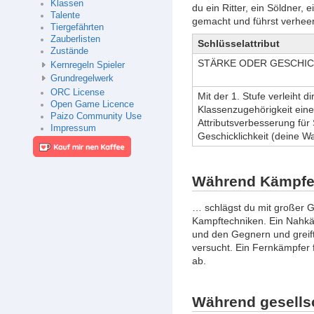
Klassen
du ein Ritter, ein Söldner,
Talente
gemacht und führst verheer
Tiergefährten
Zauberlisten
Schlüsselattribut
Zustände
STÄRKE ODER GESCHIC
Kernregeln Spieler
Grundregelwerk
ORC License
Mit der 1. Stufe verleiht di
Open Game Licence
Klassenzugehörigkeit eine
Paizo Community Use
Attributsverbesserung für
Impressum
Geschicklichkeit (deine Wa
Während Kämpf
… schlägst du mit großer Ge
Kampftechniken. Ein Nahkä
und den Gegnern und greif
versucht. Ein Fernkämpfer 
ab.
Während gesells