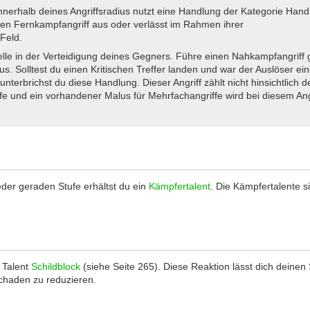
nnerhalb deines Angriffsradius nutzt eine Handlung der Kategorie Han
en Fernkampfangriff aus oder verlässt im Rahmen ihrer
Feld.
lle in der Verteidigung deines Gegners. Führe einen Nahkampfangriff
s. Solltest du einen Kritischen Treffer landen und war der Auslöser ei
erbrichst du diese Handlung. Dieser Angriff zählt nicht hinsichtlich d
fe und ein vorhandener Malus für Mehrfachangriffe wird bei diesem Ang
eder geraden Stufe erhältst du ein
Kämpfertalent
. Die Kämpfertalente s
 Talent
Schildblock
(siehe Seite 265). Diese Reaktion lässt dich deinen 
haden zu reduzieren.