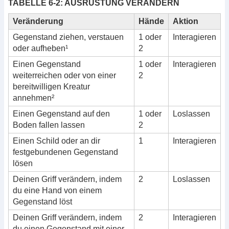
TABELLE 6-2: AUSRÜSTUNG VERÄNDERN
Veränderung
Hände
Aktion
Gegenstand ziehen, verstauen
1 oder
Interagieren
oder aufheben¹
2
Einen Gegenstand
1 oder
Interagieren
weiterreichen oder von einer
2
bereitwilligen Kreatur
annehmen²
Einen Gegenstand auf den
1 oder
Loslassen
Boden fallen lassen
2
Einen Schild oder an dir
1
Interagieren
festgebundenen Gegenstand
lösen
Deinen Griff verändern, indem
2
Loslassen
du eine Hand von einem
Gegenstand löst
Deinen Griff verändern, indem
2
Interagieren
du einen Gegenstand mit einer