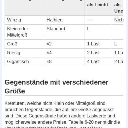
als Leicht
als
Unerh
Winzig
Halbiert
—
Nichts
Klein oder
Standard
L
—
Mittelgroß
Groß
×2
1 Last
L
Riesig
×4
2 Last
1 Last
Gigantisch
×8
4 Last
2 Last
Gegenstände mit verschiedener
Größe
Kreaturen, welche nicht Klein oder Mittelgroß sind,
brauchen Gegenstände, die auf ihre Größe angepasst
sind. Diese Gegenstände haben andere Lastwerte und
möglicherweise andere Preise. Tabelle 6-20 nennt dir die