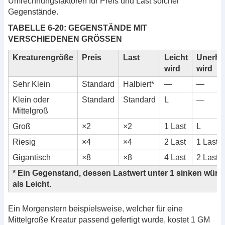
Umrechnungsfaktoren für Preis und Last solcher
Gegenstände.
TABELLE 6-20: GEGENSTÄNDE MIT
VERSCHIEDENEN GRÖSSEN
Kreaturengröße
Preis
Last
Leicht
Unerhe
wird
wird
Sehr Klein
Standard
Halbiert*
—
—
Klein oder
Standard
Standard
L
—
Mittelgroß
Groß
×2
×2
1 Last
L
Riesig
×4
×4
2 Last
1 Last
Gigantisch
×8
×8
4 Last
2 Last
* Ein Gegenstand, dessen Lastwert unter 1 sinken würde,
als Leicht.
Ein Morgenstern beispielsweise, welcher für eine
Mittelgroße Kreatur passend gefertigt wurde, kostet 1 GM