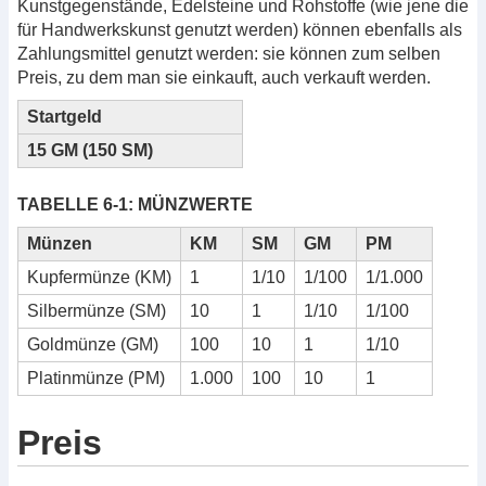
Kunstgegenstände, Edelsteine und Rohstoffe (wie jene die
für Handwerkskunst genutzt werden) können ebenfalls als
Zahlungsmittel genutzt werden: sie können zum selben
Preis, zu dem man sie einkauft, auch verkauft werden.
Startgeld
15 GM (150 SM)
TABELLE 6-1: MÜNZWERTE
Münzen
KM
SM
GM
PM
Kupfermünze (KM)
1
1/10
1/100
1/1.000
Silbermünze (SM)
10
1
1/10
1/100
Goldmünze (GM)
100
10
1
1/10
Platinmünze (PM)
1.000
100
10
1
Preis