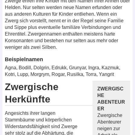
Zwerge ehren ihre Kinder mit den Namen ihrer Ahnen oder
Helden. Nur selten werden neue Namen erfunden oder
aus anderen Kulturen für Kinder entliehen. Wenn ein
Zwerg sich vorstellt, nennt er in der Regel seine Familie
und Sippe plus eventuelle familiäre Verbindungen und
Ehrentitel. Zwergennamen enthalten meistens harte
Konsonanten und bestehen nur selten aus mehr oder
weniger als zwei Silben.
Beispielnamen
Agna, Bodill, Dolgrin, Edrukk, Grunyar, Ingra, Kazmuk,
Kotri, Lupp, Morgrym, Rogar, Rusilka, Torra, Yangrit
Zwergische
ZWERGISC
HE
Herkünfte
ABENTEUR
ER
Angesichts ihrer langen
Zwergische
Stammbäume und körperlichen
Abenteurer
Widerstandsfähigkeit sind Zwerge
neigen zur
sehr stolz auf die Abhärtung, die