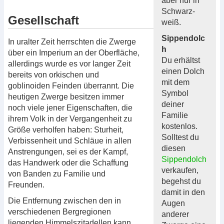
aber nur in
Schwarz-
Gesellschaft
weiß.
Sippendolc
In uralter Zeit herrschten die Zwerge
h
über ein Imperium an der Oberfläche,
Du erhältst
allerdings wurde es vor langer Zeit
einen Dolch
bereits von orkischen und
mit dem
goblinoiden Feinden überrannt. Die
Symbol
heutigen Zwerge besitzen immer
deiner
noch viele jener Eigenschaften, die
Familie
ihrem Volk in der Vergangenheit zu
kostenlos.
Größe verholfen haben: Sturheit,
Solltest du
Verbissenheit und Schläue in allen
diesen
Anstrengungen, sei es der Kampf,
Sippendolch
das Handwerk oder die Schaffung
verkaufen,
von Banden zu Familie und
begehst du
Freunden.
damit in den
Die Entfernung zwischen den in
Augen
verschiedenen Bergregionen
anderer
liegenden Himmelszitadellen kann