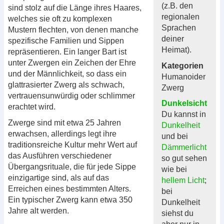
(z.B. den
sind stolz auf die Länge ihres Haares,
regionalen
welches sie oft zu komplexen
Sprachen
Mustern flechten, von denen manche
deiner
spezifische Familien und Sippen
Heimat).
repräsentieren. Ein langer Bart ist
unter Zwergen ein Zeichen der Ehre
Kategorien
und der Männlichkeit, so dass ein
Humanoider
glattrasierter Zwerg als schwach,
Zwerg
vertrauensunwürdig oder schlimmer
Dunkelsicht
erachtet wird.
Du kannst in
Zwerge sind mit etwa 25 Jahren
Dunkelheit
erwachsen, allerdings legt ihre
und bei
traditionsreiche Kultur mehr Wert auf
Dämmerlicht
das Ausführen verschiedener
so gut sehen
Übergangsrituale, die für jede Sippe
wie bei
einzigartige sind, als auf das
hellem Licht
;
Erreichen eines bestimmten Alters.
bei
Ein typischer Zwerg kann etwa 350
Dunkelheit
Jahre alt werden.
siehst du