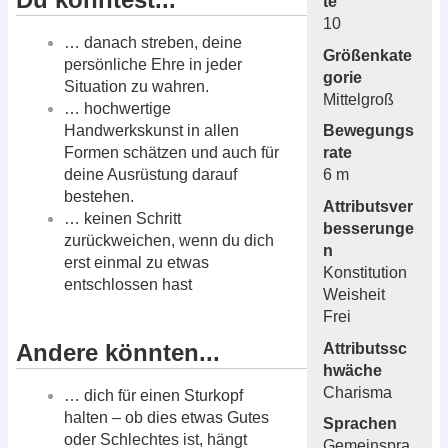
te
10
… danach streben, deine
Größenkate
persönliche Ehre in jeder
gorie
Situation zu wahren.
Mittelgroß
… hochwertige
Handwerkskunst in allen
Bewegungs
Formen schätzen und auch für
rate
deine Ausrüstung darauf
6 m
bestehen.
Attributsver
… keinen Schritt
besserunge
zurückweichen, wenn du dich
n
erst einmal zu etwas
Konstitution
entschlossen hast
Weisheit
Frei
Andere könnten...
Attributssc
hwäche
Charisma
… dich für einen Sturkopf
halten – ob dies etwas Gutes
Sprachen
oder Schlechtes ist, hängt
Gemeinspra