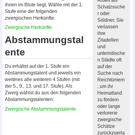
Arbeit als
ihnen im Blute liegt. Wähle mit der 1.
Schatzsuche
Stufe eine der folgenden
r oder
zwergischen Herkünfte:
Söldner. Sie
verlassen
Zwergische Herkünfte
ihre
Abstammungstal
Zitadellen
und
ente
unterirdische
n Städte oft
Du erhältst auf der 1. Stufe ein
auf der
Abstammungstalent und jeweils ein
Suche nach
weiteres alle weiteren 4 Stufen (mit
Reichtümern
der 5., 9., 13. und 17. Stufe). Als
, um ihr
Zwerg wählst du aus den folgenden
Heimatland
Abstammungstalenten:
zu fördern
oder lange
Zwergische Abstammungstalente
verlorene
zwergische
Schätze
zurückzuerla