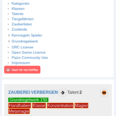
Kategorien
Klassen
Talente
Tiergefährten
Zauberlisten
Zustände
Kernregeln Spieler
Grundregelwerk
ORC License
Open Game Licence
Paizo Community Use
Impressum
ZAUBEREI VERBERGEN
Talent
2
Grundregelwerk 150
Handhaben
Klasse
Konzentration
Magier
Metamagie