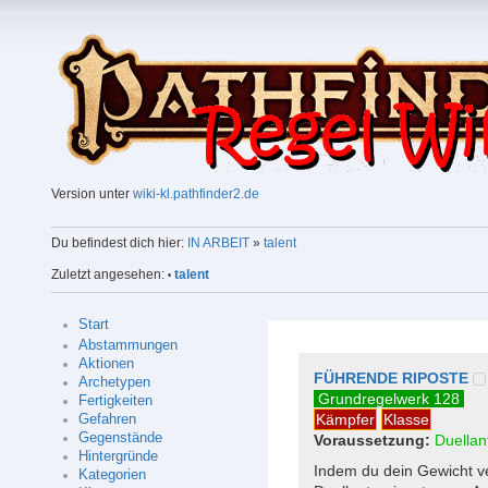
Version unter
wiki-kl.pathfinder2.de
Du befindest dich hier:
IN ARBEIT
»
talent
Zuletzt angesehen:
talent
•
Start
Abstammungen
Aktionen
FÜHRENDE RIPOSTE
Archetypen
Grundregelwerk 128
Fertigkeiten
Kämpfer
Klasse
Gefahren
Gegenstände
Voraussetzung:
Duellan
Hintergründe
Indem du dein Gewicht ve
Kategorien