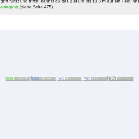
riff nutzt und triffst, kannst du das Ziel um bis zu 3 m auf ein Feld in
Bewegung
(siehe Seite 475).