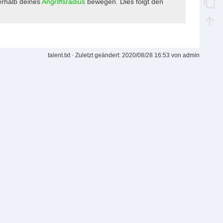
nerhalb deines
Angriffsradius
bewegen. Dies folgt den
talent.txt
· Zuletzt geändert:
2020/08/28 16:53
von
admin