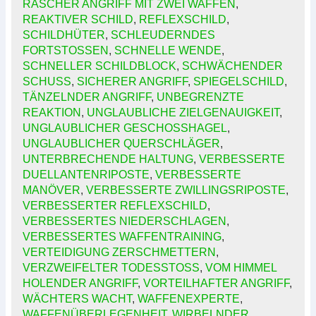
RASCHER ANGRIFF MIT ZWEI WAFFEN
,
REAKTIVER SCHILD
,
REFLEXSCHILD
,
SCHILDHÜTER
,
SCHLEUDERNDES
FORTSTOSSEN
,
SCHNELLE WENDE
,
SCHNELLER SCHILDBLOCK
,
SCHWÄCHENDER
SCHUSS
,
SICHERER ANGRIFF
,
SPIEGELSCHILD
,
TÄNZELNDER ANGRIFF
,
UNBEGRENZTE
REAKTION
,
UNGLAUBLICHE ZIELGENAUIGKEIT
,
UNGLAUBLICHER GESCHOSSHAGEL
,
UNGLAUBLICHER QUERSCHLÄGER
,
UNTERBRECHENDE HALTUNG
,
VERBESSERTE
DUELLANTENRIPOSTE
,
VERBESSERTE
MANÖVER
,
VERBESSERTE ZWILLINGSRIPOSTE
,
VERBESSERTER REFLEXSCHILD
,
VERBESSERTES NIEDERSCHLAGEN
,
VERBESSERTES WAFFENTRAINING
,
VERTEIDIGUNG ZERSCHMETTERN
,
VERZWEIFELTER TODESSTOSS
,
VOM HIMMEL
HOLENDER ANGRIFF
,
VORTEILHAFTER ANGRIFF
,
WÄCHTERS WACHT
,
WAFFENEXPERTE
,
WAFFENÜBERLEGENHEIT
,
WIRBELNDER