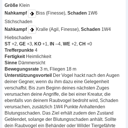
Größe
Klein
Nahkampf
Biss (Finesse),
Schaden
1W6
Stichschaden
Nahkampf
Kralle (Agil, Finesse),
Schaden
1W4
Hiebschaden
ST
+2,
GE
+3,
KO
+1,
IN
–4,
WE
+2,
CH
+0
Trefferpunkte
4
Fertigkeit
Heimlichkeit
Sinne
Dämmersicht
Bewegungsrate
3 m, Fliegen 18 m
Unterstützungsvorteil
Der Vogel hackt nach den Augen
deiner Gegner, wenn du ihm dazu eine Gelegenheit
verschaffst. Bis zum Beginn deines nächsten Zuges
verursachen deine Angriffe, die bei einer Kreatur, die
ebenfalls von deinem Raubvogel bedroht wird, Schaden
verursachen, zusätzlich 1W4 Punkte Anhaltenden
Blutungsschaden. Das Ziel erhält zudem den Zustand
Geblendet, solange der Blutungsschaden anhält. Sollte
dein Raubvogel ein Behänder oder Wilder Tiergefährte