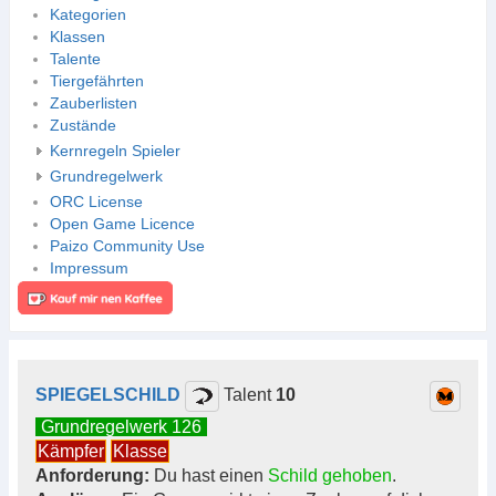
Kategorien
Klassen
Talente
Tiergefährten
Zauberlisten
Zustände
Kernregeln Spieler
Grundregelwerk
ORC License
Open Game Licence
Paizo Community Use
Impressum
SPIEGELSCHILD
Talent
10
Grundregelwerk 126
Kämpfer
Klasse
Anforderung:
Du hast einen
Schild gehoben
.