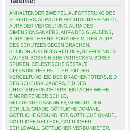
Talente:
ANHALTENDER ZWEIFEL
,
AUFOPFERUNG DES
STREITERS
,
AURA DER RECHTSCHAFFENHEIT
,
AURA DER VERGELTUNG
,
AURA DES
DIMENSIONSANKERS
,
AURA DES GLAUBENS
,
AURA DES LEBENS
,
AURA DES MUTES
,
AURA
DES SCHUTZES GEGEN DRACHEN
,
BEEINDRUCKENDES REITTIER
,
BEFREIENDES
LAUFEN
,
BÖSES NIEDERSTRECKEN
,
BÖSES
SPÜREN
,
CELESTISCHE GESTALT
,
CELESTISCHES REITTIER
,
EID DER
VERGELTUNG
,
EID DES DRACHENTÖTERS
,
EID
DES SCHEUSALJÄGERS
,
EID DES
UNTOTENVERNICHTERS
,
EINFACHE WEIHE
,
EINGREIFENDER SCHILD
,
GELEGENHEITSANGRIFF
,
GEWICHT DER
SCHULD
,
GNADE
,
GÖTTLICHE DOMÄNE
,
GÖTTLICHE GESUNDHEIT
,
GÖTTLICHE GNADE
,
GÖTTLICHE REFLEXE
,
GÖTTLICHER
SCHILDWALL
,
GÖTTLICHER VERBÜNDETER
,