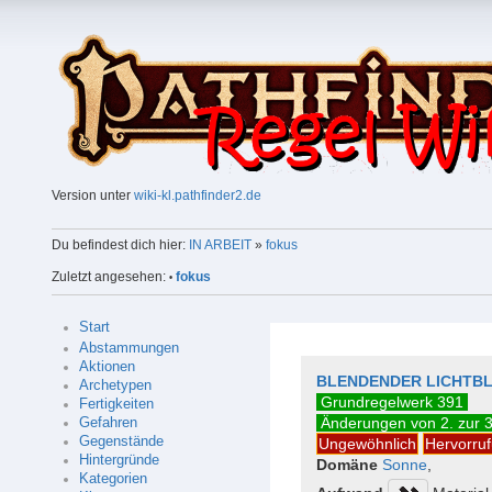
Version unter
wiki-kl.pathfinder2.de
Du befindest dich hier:
IN ARBEIT
»
fokus
Zuletzt angesehen:
fokus
•
Start
Abstammungen
Aktionen
BLENDENDER LICHTBL
Archetypen
Grundregelwerk 391
Fertigkeiten
Änderungen von 2. zur 3
Gefahren
Gegenstände
Ungewöhnlich
Hervorru
Hintergründe
Domäne
Sonne
,
Kategorien