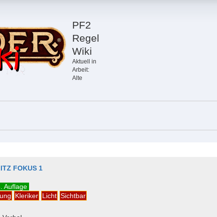
PF2
Regel
Wiki
Aktuell in
Arbeit:
Alte
ITZ FOKUS 1
. Auflage
fung
Kleriker
Licht
Sichtbar