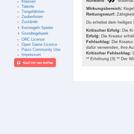
Aufwand
Material,
Klassen
Talente
Wirkungsbereich:
Kegel
Tiergefährten
Rettungswurf:
Zähigkeit
Zauberlisten
Zustände
Du erhebst dein heiliges
Kernregeln Spieler
Kritischer Erfolg:
Die Kre
Grundregelwerk
Erfolg:
Die Kreatur erhäl
ORC License
Fehlschlag:
Die Kreatur 
Open Game Licence
dafür verwenden, ihre A
Paizo Community Use
Kritischer Fehlschlag:
D
Impressum
** Erhöhung (3) ** Der W