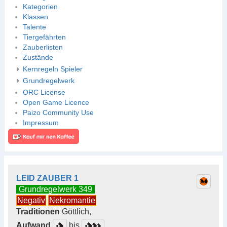
Kategorien
Klassen
Talente
Tiergefährten
Zauberlisten
Zustände
Kernregeln Spieler
Grundregelwerk
ORC License
Open Game Licence
Paizo Community Use
Impressum
LEID ZAUBER 1
Grundregelwerk 349
Negativ
Nekromantie
Traditionen
Göttlich,
Aufwand
bis