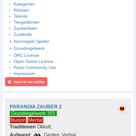
Kategorien
Klassen
Talente
Tiergefährten
Zauberlisten
Zustände
Kernregeln Spieler
Grundregelwerk
ORC License
Open Game Licence
Paizo Community Use
Impressum
PARANOIA ZAUBER 2
Grundregelwerk 355
Illusion
Mental
Traditionen
Okkult,
Aufwand
Gesten, Verbal